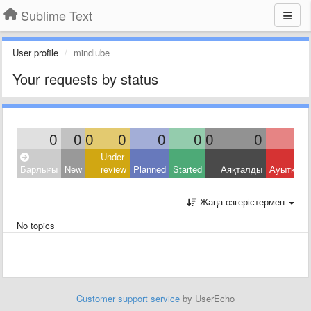
Sublime Text
User profile
mindlube
Your requests by status
0
0
0
0
0
0
0
0
Under
Барлығы
New
review
Planned
Started
Аяқталды
Ауытқыд
Жаңа өзгерістермен
No topics
Customer support service
by UserEcho