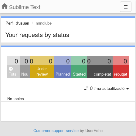
Sublime Text
Perfil d'usuari
mindlube
Your requests by status
0
0
0
0
0
0
0
0
0
Under
Tots
Nou
review
Planned
Started
completat
rebutjat
Última actualització
No topics
Customer support service
by UserEcho