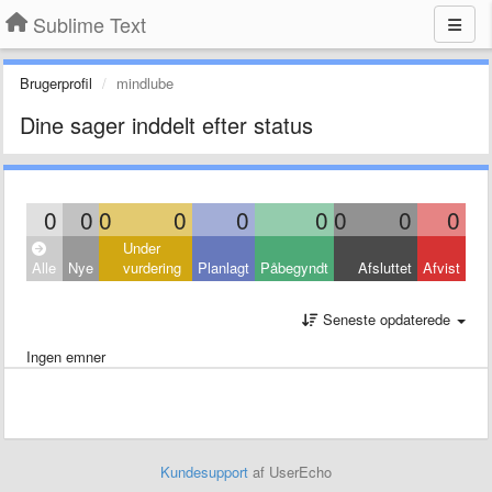
Sublime Text
Brugerprofil
mindlube
Dine sager inddelt efter status
0
0
0
0
0
0
0
0
0
Under
Alle
Nye
vurdering
Planlagt
Påbegyndt
Afsluttet
Afvist
Seneste opdaterede
Ingen emner
Kundesupport
af UserEcho