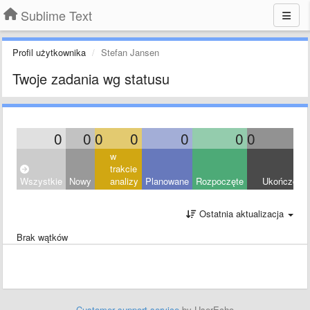
Sublime Text
Profil użytkownika
Stefan Jansen
Twoje zadania wg statusu
0
0
0
0
0
0
0
0
w
trakcie
Wszystkie
Nowy
analizy
Planowane
Rozpoczęte
Ukończony
Ostatnia aktualizacja
Brak wątków
Customer support service
by UserEcho