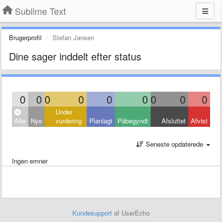
Sublime Text
Brugerprofil
Stefan Jansen
Dine sager inddelt efter status
0
0
0
0
0
0
0
0
0
Under
Alle
Nye
vurdering
Planlagt
Påbegyndt
Afsluttet
Afvist
Seneste opdaterede
Ingen emner
Kundesupport
af UserEcho