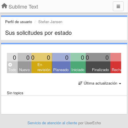
Sublime Text
Perfil de usuario
Stefan Jansen
Sus solicitudes por estado
0
0
0
0
0
0
0
0
En
Todo
Nuevo
revisión
Planeado
Iniciado
Finalizado
Rechaza
Última actualización
Sin topics
Servicio de atención al cliente
por UserEcho