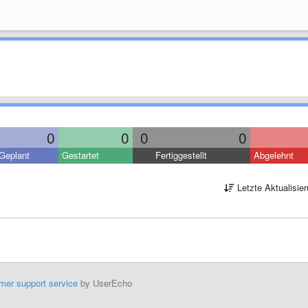
0
0
0
0
Geplant
Gestartet
Fertiggestellt
Abgelehnt
Letzte Aktualisie
mer support service
by UserEcho