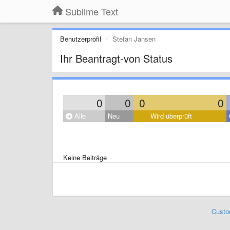
Sublime Text
Benutzerprofil
Stefan Jansen
Ihr Beantragt-von Status
0
0
0
0
Alle
Neu
Wird überprüft
Keine Beiträge
Custo