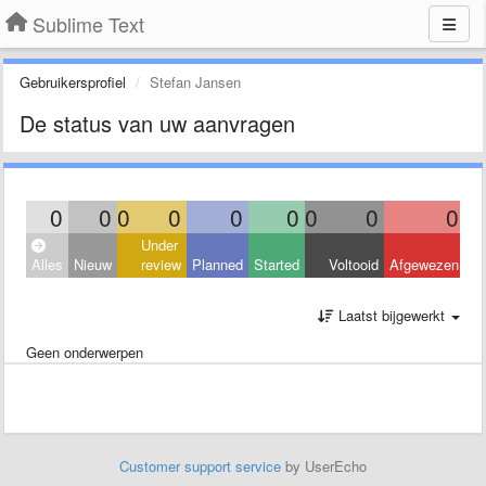
Sublime Text
Gebruikersprofiel
Stefan Jansen
De status van uw aanvragen
0
0
0
0
0
0
0
0
0
Under
Alles
Nieuw
review
Planned
Started
Voltooid
Afgewezen
Laatst bijgewerkt
Geen onderwerpen
Customer support service
by UserEcho