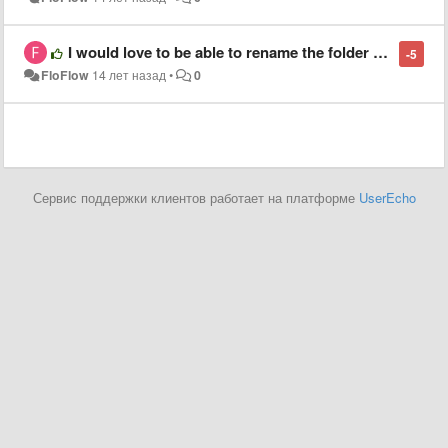
I would love to be able to rename the folder name in the sidebar without renaming the original folder name
-5
FloFlow
14 лет назад
•
0
Сервис поддержки клиентов работает на платформе
UserEcho