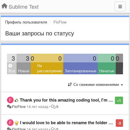
Sublime Text
Профиль пользователя
FloFlow
Ваши запросы по статусу
3
3
0
0
0
0
0
На
Все
Новые
рассмотрении
Запланированные
Начатые
Зав
Со свежими изменениями
Thank you for this amazing coding tool, I'm getting more addicted everyday /o/
+1
FloFlow
14 лет назад
•
0
I would love to be able to rename the folder name in the sidebar without renaming the original folder name
-3
FloFlow
14 лет назад
•
0