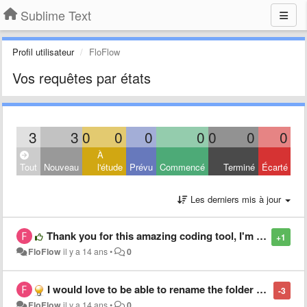
Sublime Text
Profil utilisateur
FloFlow
Vos requêtes par états
3
3
0
0
0
0
0
0
0
À
Tout
Nouveau
l'étude
Prévu
Commencé
Terminé
Écarté
Les derniers mis à jour
Thank you for this amazing coding tool, I'm getting more addicted everyday /o/
+1
FloFlow
il y a 14 ans
•
0
I would love to be able to rename the folder name in the sidebar without renaming the original folder name
-3
FloFlow
il y a 14 ans
•
0