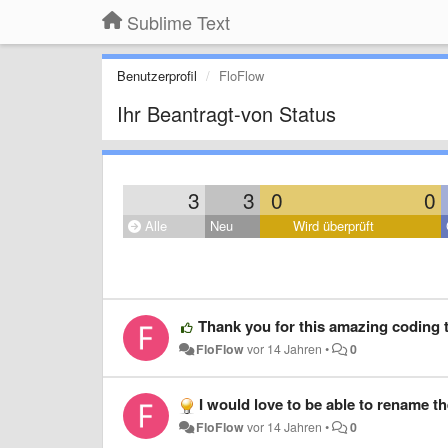
Sublime Text
Benutzerprofil
FloFlow
Ihr Beantragt-von Status
3
3
0
0
Alle
Neu
Wird überprüft
Thank you for this amazing coding t
FloFlow
vor 14 Jahren
•
0
I would love to be able to rename the 
FloFlow
vor 14 Jahren
•
0