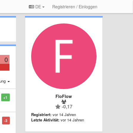
DE
Registrieren / Einloggen
0
rung
FloFlow
+1
-0,17
Registriert:
vor 14 Jahren
Letzte Aktivität:
vor 14 Jahren
-3