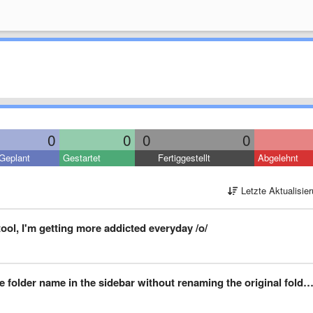
0
0
0
0
Geplant
Gestartet
Fertiggestellt
Abgelehnt
Letzte Aktualisie
ool, I'm getting more addicted everyday /o/
folder name in the sidebar without renaming the original folder name