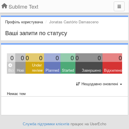
Sublime Text
Профіль користувача
Jonatas Castório Damasceno
Ваші запити по статусу
0
0
0
0
0
0
0
0
0
Under
Всі
Нові
review
Planned
Started
Завершено
Відхилено
Нещодавно оновлені
Немає тем
Служба підтримки клієнтів
працює на UserEcho