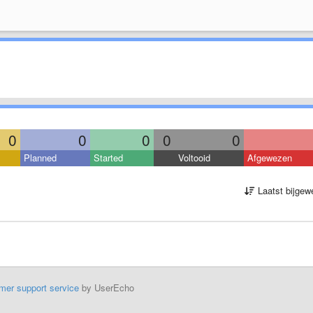
0
0
0
0
0
Planned
Started
Voltooid
Afgewezen
Laatst bijgew
mer support service
by UserEcho