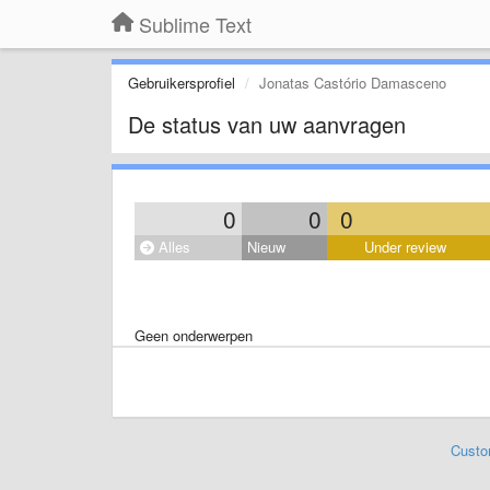
Sublime Text
Gebruikersprofiel
Jonatas Castório Damasceno
De status van uw aanvragen
0
0
0
Alles
Nieuw
Under review
Geen onderwerpen
Custo