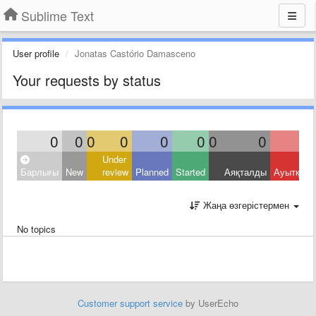
Sublime Text
User profile
Jonatas Castório Damasceno
Your requests by status
0
0
0
0
0
0
0
0
Under
Барлығы
New
review
Planned
Started
Аяқталды
Ауытқыд
Жаңа өзгерістермен
No topics
Customer support service
by UserEcho