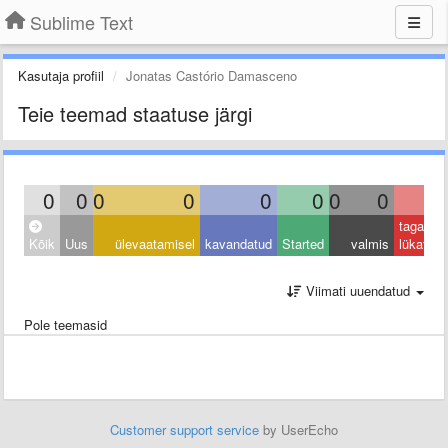
Sublime Text
Kasutaja profiil
Jonatas Castório Damasceno
Teie teemad staatuse järgi
0
0
0
0
0
0
0
0
0
tagasi
Kõik
Uus
ülevaatamisel
kavandatud
Started
valmis
lükatud
Viimati uuendatud
Pole teemasid
Customer support service
by UserEcho