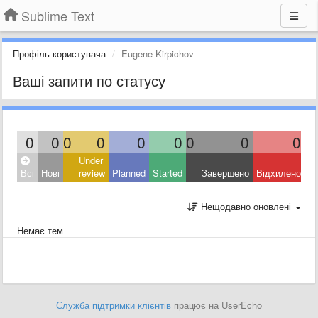
Sublime Text
Профіль користувача
Eugene Kirpichov
Ваші запити по статусу
0
0
0
0
0
0
0
0
0
Under
Всі
Нові
review
Planned
Started
Завершено
Відхилено
Нещодавно оновлені
Немає тем
Служба підтримки клієнтів
працює на UserEcho