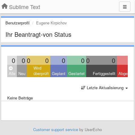
Sublime Text
Benutzerprofil
Eugene Kirpichov
Ihr Beantragt-von Status
0
0
0
0
0
0
0
0
Wird
Alle
Neu
überprüft
Geplant
Gestartet
Fertiggestellt
Abgelehn
Letzte Aktualisierung
Keine Beiträge
Customer support service
by UserEcho