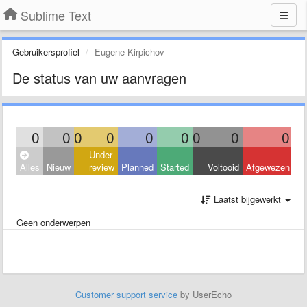
Sublime Text
Gebruikersprofiel
Eugene Kirpichov
De status van uw aanvragen
0
0
0
0
0
0
0
0
0
Under
Alles
Nieuw
review
Planned
Started
Voltooid
Afgewezen
Laatst bijgewerkt
Geen onderwerpen
Customer support service
by UserEcho