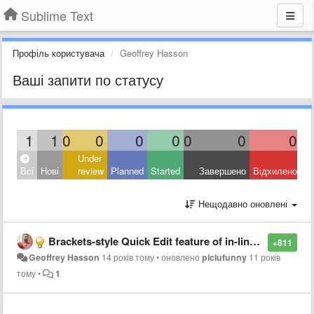
Sublime Text
Профіль користувача
Geoffrey Hasson
Ваші запити по статусу
1
1
0
0
0
0
0
0
0
Under
Всі
Нові
review
Planned
Started
Завершено
Відхилено
Нещодавно оновлені
Brackets-style Quick Edit feature of in-line CSS styling
+811
Geoffrey Hasson
14 років тому
•
оновлено
piclufunny
11 років
тому
•
1