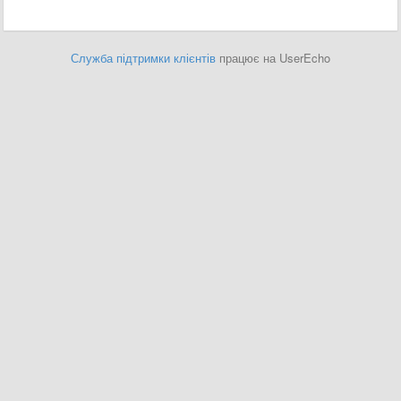
Служба підтримки клієнтів
працює на UserEcho