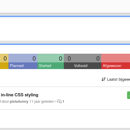
0
0
0
0
0
Planned
Started
Voltooid
Afgewezen
Laatst bijgew
 in-line CSS styling
kt door
piclufunny
11 jaar geleden
•
1