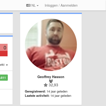
NL
Inloggen / Aanmelden
0
erkt
Geoffrey Hasson
+811
32,93
Geregistreerd:
14 jaar geleden
Laatste activiteit:
14 jaar geleden