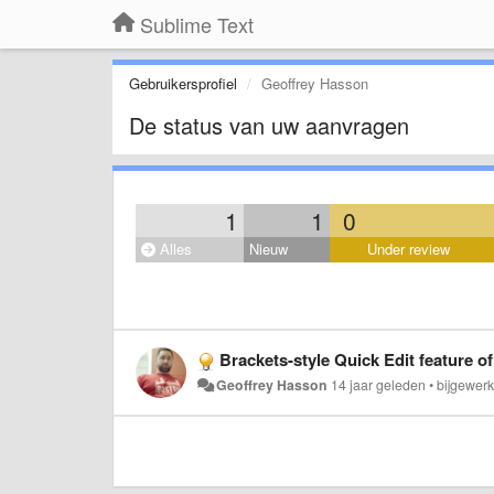
Sublime Text
Gebruikersprofiel
Geoffrey Hasson
De status van uw aanvragen
1
1
0
Alles
Nieuw
Under review
Brackets-style Quick Edit feature of
Geoffrey Hasson
14 jaar geleden
•
bijgewer