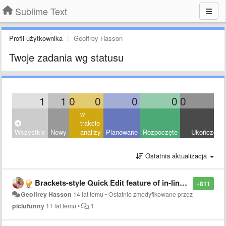
Sublime Text
Profil użytkownika
Geoffrey Hasson
Twoje zadania wg statusu
1
1
0
0
0
0
0
0
w
trakcie
Wszystkie
Nowy
analizy
Planowane
Rozpoczęte
Ukończony
Ostatnia aktualizacja
Brackets-style Quick Edit feature of in-line CSS styling
+811
Geoffrey Hasson
14 lat temu
•
Ostatnio zmodyfikowane przez
piclufunny
11 lat temu
•
1