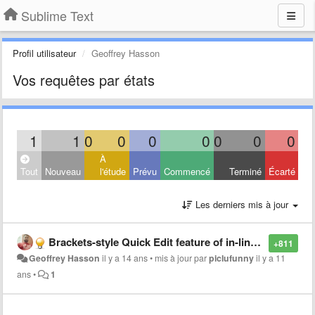
Sublime Text
Profil utilisateur
Geoffrey Hasson
Vos requêtes par états
1
1
0
0
0
0
0
0
0
À
Tout
Nouveau
l'étude
Prévu
Commencé
Terminé
Écarté
Les derniers mis à jour
Brackets-style Quick Edit feature of in-line CSS styling
+811
Geoffrey Hasson
il y a 14 ans
•
mis à jour par
piclufunny
il y a 11
ans
•
1