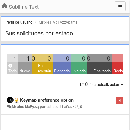
Sublime Text
Perfil de usuario
Mr xles McFyzzypants
Sus solicitudes por estado
1
1
0
0
0
0
0
0
En
Todo
Nuevo
revisión
Planeado
Iniciado
Finalizado
Rechaza
Última actualización
Keymap preference option
-4
Mr xles McFyzzypants
hace 14 años
•
0