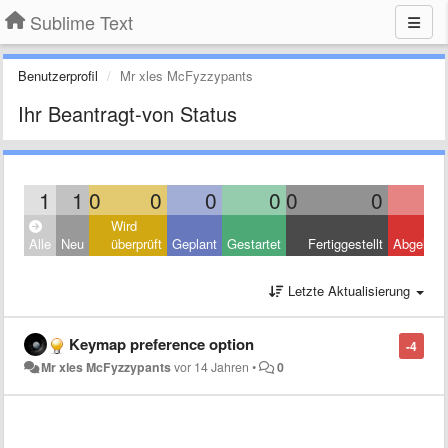
Sublime Text
Benutzerprofil
Mr xles McFyzzypants
Ihr Beantragt-von Status
1
1
0
0
0
0
0
0
Wird
Alle
Neu
überprüft
Geplant
Gestartet
Fertiggestellt
Abgelehn
Letzte Aktualisierung
Keymap preference option
-4
Mr xles McFyzzypants
vor 14 Jahren
•
0