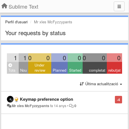
Sublime Text
Perfil d'usuari
Mr xles McFyzzypants
Your requests by status
1
1
0
0
0
0
0
0
0
Under
Tots
Nou
review
Planned
Started
completat
rebutjat
Última actualització
Keymap preference option
-4
Mr xles McFyzzypants
fa 14 anys
•
0