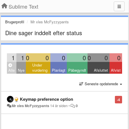
Sublime Text
Brugerprofil
Mr xles McFyzzypants
Dine sager inddelt efter status
1
1
0
0
0
0
0
0
0
Under
Alle
Nye
vurdering
Planlagt
Påbegyndt
Afsluttet
Afvist
Seneste opdaterede
Keymap preference option
-4
Mr xles McFyzzypants
14 år siden
•
0