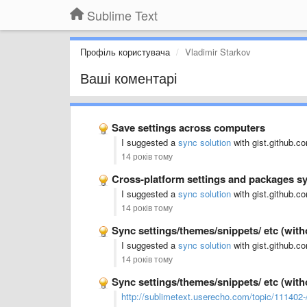
Sublime Text
Профіль користувача
Vladimir Starkov
Ваші коментарі
Save settings across computers
I suggested a
sync solution
with gist.github.co
14 років тому
Cross-platform settings and packages s
I suggested a
sync solution
with gist.github.co
14 років тому
Sync settings/themes/snippets/ etc (wit
I suggested a
sync solution
with gist.github.co
14 років тому
Sync settings/themes/snippets/ etc (wit
http://sublimetext.userecho.com/topic/111402-