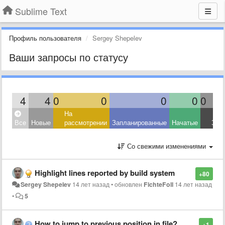
Sublime Text
Профиль пользователя
Sergey Shepelev
Ваши запросы по статусу
4
4
0
0
0
0
0
На
Все
Новые
рассмотрении
Запланированные
Начатые
Зав
Со свежими изменениями
Highlight lines reported by build system
+80
Sergey Shepelev
14 лет назад
•
обновлен
FichteFoll
14 лет назад
•
5
How to jump to previous position in file?
+1