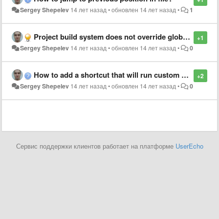
Sergey Shepelev
14 лет назад
•
обновлен
14 лет назад
•
1
Project build system does not override global one for same selector
+1
Sergey Shepelev
14 лет назад
•
обновлен
14 лет назад
•
0
How to add a shortcut that will run custom build system on current file?
+2
Sergey Shepelev
14 лет назад
•
обновлен
14 лет назад
•
0
Сервис поддержки клиентов работает на платформе
UserEcho