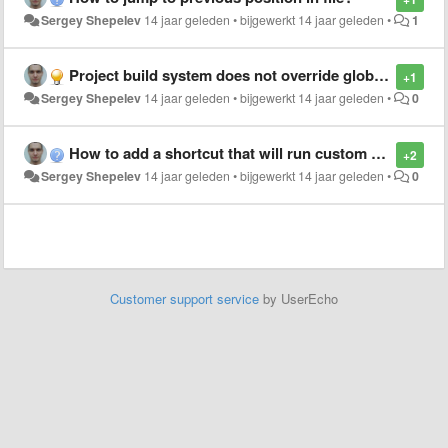
Sergey Shepelev
14 jaar geleden
•
bijgewerkt
14 jaar geleden
•
1
Project build system does not override global one for same selector
+1
Sergey Shepelev
14 jaar geleden
•
bijgewerkt
14 jaar geleden
•
0
How to add a shortcut that will run custom build system on current file?
+2
Sergey Shepelev
14 jaar geleden
•
bijgewerkt
14 jaar geleden
•
0
Customer support service
by UserEcho