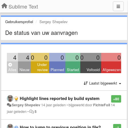
Sublime Text
Gebruikersprofiel
Sergey Shepelev
De status van uw aanvragen
4
4
0
0
0
0
0
0
0
Under
Alles
Nieuw
review
Planned
Started
Voltooid
Afgewezen
Laatst bijgewerkt
Highlight lines reported by build system
+80
Sergey Shepelev
14 jaar geleden
•
bijgewerkt door
FichteFoll
14
jaar geleden
•
5
How to jump to previous position in file?
+1