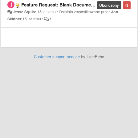
Feature Request: Blank Document By Default
Ukończony
-3
Jesse Squire
15 lat temu
•
Ostatnio zmodyfikowane przez
Jon
Skinner
15 lat temu
•
1
Customer support service
by UserEcho