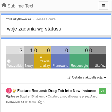
Sublime Text
Profil użytkownika
Jesse Squire
Twoje zadania wg statusu
2
1
0
0
0
0
0
1
w
trakcie
Wszystkie
Nowy
analizy
Planowane
Rozpoczęte
Ukończony
Ostatnia aktualizacja
Feature Request: Drag Tab Into New Instance
+2
Jesse Squire
15 lat temu
•
Ostatnio zmodyfikowane przez
Aaron
Holbrook
14 lat temu
•
3