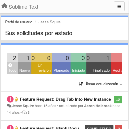
Sublime Text
Perfil de usuario
Jesse Squire
Sus solicitudes por estado
2
1
0
0
0
0
0
1
En
Todo
Nuevo
revisión
Planeado
Iniciado
Finalizado
Rechaza
Última actualización
Feature Request: Drag Tab Into New Instance
+2
Jesse Squire
hace 15 años
•
actualizado por
Aaron Holbrook
hace
14 años
•
3
Feature Request: Blank Document By Default
COMPLETADO
-3