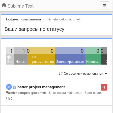
Sublime Text
Профиль пользователя
michelangelo giacomelli
Ваши запросы по статусу
1
1
0
0
0
0
0
На
Все
Новые
рассмотрении
Запланированные
Начатые
Зав
Со свежими изменениями
better project management
-3
michelangelo giacomelli
15 лет назад
•
обновлен
15 лет назад
•
0