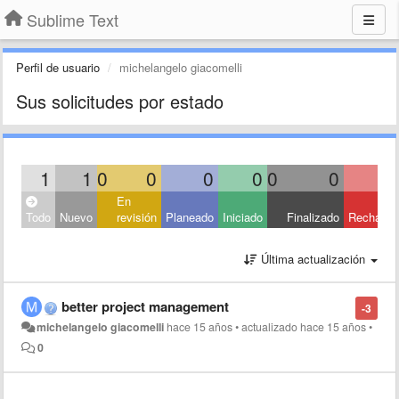
Sublime Text
Perfil de usuario
michelangelo giacomelli
Sus solicitudes por estado
1
1
0
0
0
0
0
0
En
Todo
Nuevo
revisión
Planeado
Iniciado
Finalizado
Rechaza
Última actualización
better project management
-3
michelangelo giacomelli
hace 15 años
•
actualizado
hace 15 años
•
0