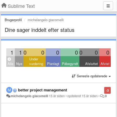
Sublime Text
Brugerprofil
michelangelo giacomelli
Dine sager inddelt efter status
1
1
0
0
0
0
0
0
0
Under
Alle
Nye
vurdering
Planlagt
Påbegyndt
Afsluttet
Afvist
Seneste opdaterede
better project management
-3
michelangelo giacomelli
15 år siden
•
opdateret
15 år siden
•
0