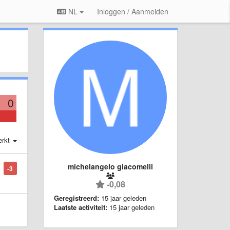
NL
Inloggen / Aanmelden
0
erkt
michelangelo giacomelli
-3
-0,08
Geregistreerd:
15 jaar geleden
Laatste activiteit:
15 jaar geleden