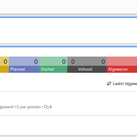
0
0
0
0
0
Planned
Started
Voltooid
Afgewezen
Laatst bijgew
ijgewerkt
15 jaar geleden
•
0