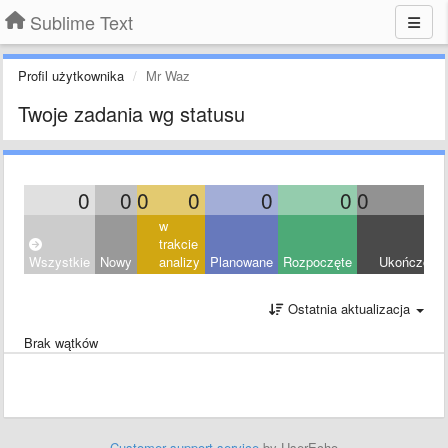
Sublime Text
Profil użytkownika
Mr Waz
Twoje zadania wg statusu
0
0
0
0
0
0
0
0
w
trakcie
Wszystkie
Nowy
analizy
Planowane
Rozpoczęte
Ukończony
Ostatnia aktualizacja
Brak wątków
Customer support service
by UserEcho