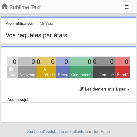
Sublime Text
Profil utilisateur
Mr Waz
Vos requêtes par états
0
0
0
0
0
0
0
0
0
À
Tout
Nouveau
l'étude
Prévu
Commencé
Terminé
Écarté
Les derniers mis à jour
Aucun sujet
Service d'assistance aux clients
par UserEcho