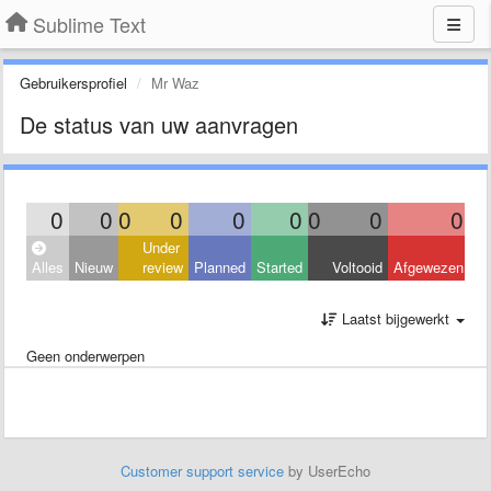
Sublime Text
Gebruikersprofiel
Mr Waz
De status van uw aanvragen
0
0
0
0
0
0
0
0
0
Under
Alles
Nieuw
review
Planned
Started
Voltooid
Afgewezen
Laatst bijgewerkt
Geen onderwerpen
Customer support service
by UserEcho