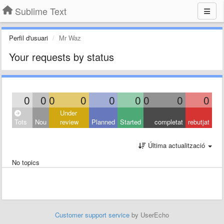
Sublime Text
Perfil d'usuari
Mr Waz
Your requests by status
0
0
0
0
0
0
0
0
0
Under
Tots
Nou
review
Planned
Started
completat
rebutjat
Última actualització
No topics
Customer support service
by UserEcho