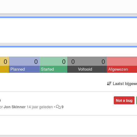
0
0
0
0
0
Planned
Started
Voltooid
Afgewezen
Laatst bijgew
s
Not a bug
oor
Jon Skinner
14 jaar geleden
•
9