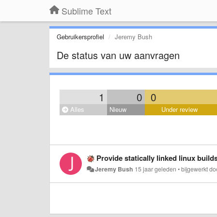
Sublime Text
Gebruikersprofiel
Jeremy Bush
De status van uw aanvragen
1
0
0
Alles
Nieuw
Under review
Provide statically linked linux build
Jeremy Bush
15 jaar geleden
•
bijgewerkt d