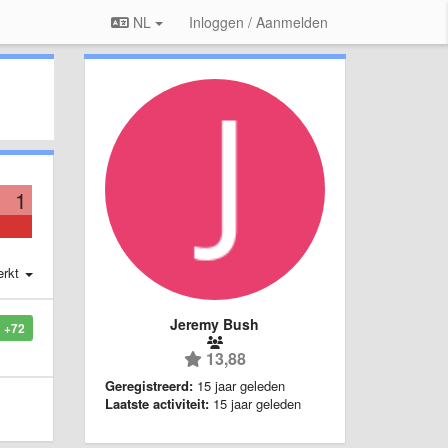
NL
Inloggen / Aanmelden
1
erkt
Jeremy Bush
+72
13,88
Geregistreerd:
15 jaar geleden
Laatste activiteit:
15 jaar geleden