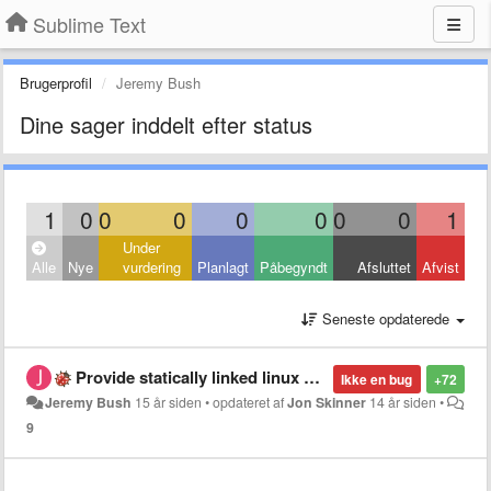
Sublime Text
Brugerprofil
Jeremy Bush
Dine sager inddelt efter status
1
0
0
0
0
0
0
0
1
Under
Alle
Nye
vurdering
Planlagt
Påbegyndt
Afsluttet
Afvist
Seneste opdaterede
Provide statically linked linux builds
Ikke en bug
+72
Jeremy Bush
15 år siden
•
opdateret af
Jon Skinner
14 år siden
•
9