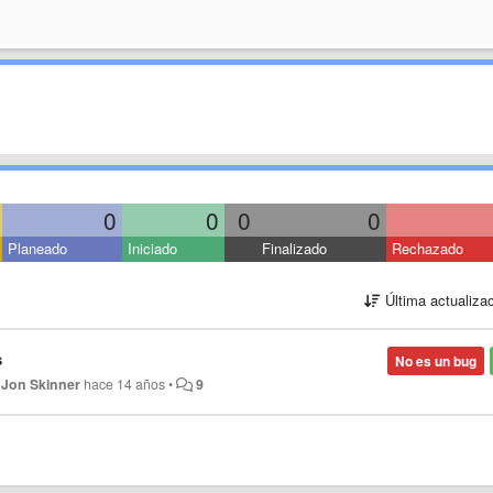
0
0
0
0
Planeado
Iniciado
Finalizado
Rechazado
Última actualiza
s
No es un bug
r
Jon Skinner
hace 14 años
•
9