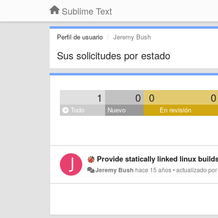
Sublime Text
Perfil de usuario
Jeremy Bush
Sus solicitudes por estado
1
0
0
0
Todo
Nuevo
En revisión
Provide statically linked linux build
Jeremy Bush
hace 15 años
•
actualizado po