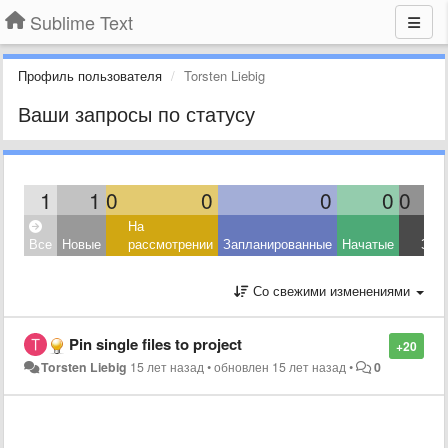
Sublime Text
Профиль пользователя
Torsten Liebig
Ваши запросы по статусу
1
1
0
0
0
0
0
На
Все
Новые
рассмотрении
Запланированные
Начатые
Зав
Со свежими изменениями
Pin single files to project
+20
Torsten Liebig
15 лет назад
•
обновлен
15 лет назад
•
0