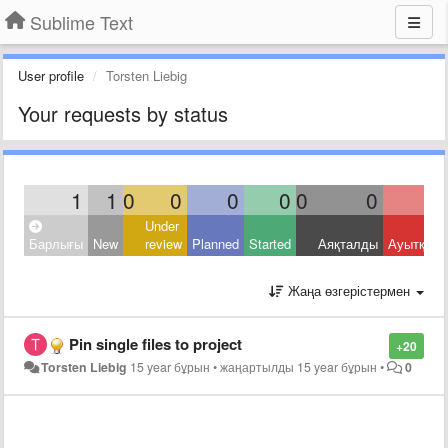
Sublime Text
User profile
Torsten Liebig
Your requests by status
1
1
0
0
0
0
0
0
Under
Барлығы
New
review
Planned
Started
Аяқталды
Ауытқыд
Жаңа өзгерістермен
Pin single files to project
+20
Torsten Liebig
15 year бұрын
•
жаңартылды
15 year бұрын
•
0