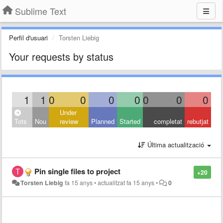
Sublime Text
Perfil d'usuari
Torsten Liebig
Your requests by status
1
1
0
0
0
0
0
0
0
Under
Tots
Nou
review
Planned
Started
completat
rebutjat
Última actualització
Pin single files to project
+20
Torsten Liebig
fa 15 anys
•
actualitzat
fa 15 anys
•
0