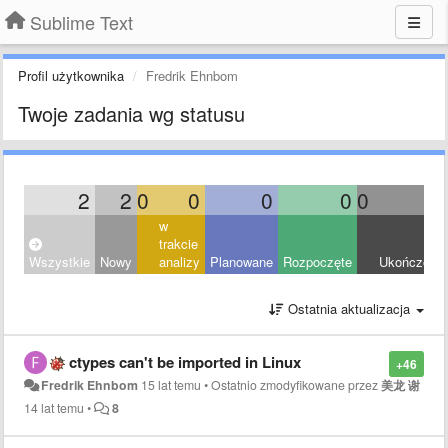
Sublime Text
Profil użytkownika
Fredrik Ehnbom
Twoje zadania wg statusu
2
2
0
0
0
0
0
0
w
trakcie
Wszystkie
Nowy
analizy
Planowane
Rozpoczęte
Ukończony
Ostatnia aktualizacja
ctypes can't be imported in Linux
+46
Fredrik Ehnbom
15 lat temu
•
Ostatnio zmodyfikowane przez
美龙 谢
14 lat temu
•
8