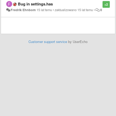
Bug in settings.has
+2
Fredrik Ehnbom
15 lat temu
•
zaktualizowano
15 lat temu
•
0
Customer support service
by UserEcho