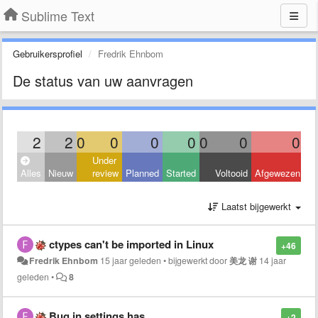
Sublime Text
Gebruikersprofiel
Fredrik Ehnbom
De status van uw aanvragen
2
2
0
0
0
0
0
0
0
Under
Alles
Nieuw
review
Planned
Started
Voltooid
Afgewezen
Laatst bijgewerkt
ctypes can't be imported in Linux
+46
Fredrik Ehnbom
15 jaar geleden
•
bijgewerkt door
美龙 谢
14 jaar
geleden
•
8
Bug in settings.has
+2