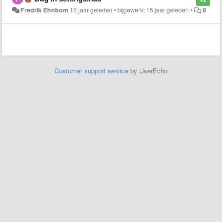
Fredrik Ehnbom
15 jaar geleden
•
bijgewerkt
15 jaar geleden
•
0
Customer support service
by UserEcho