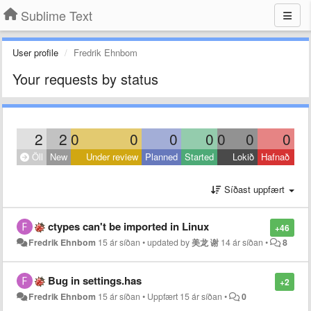
Sublime Text
User profile
Fredrik Ehnbom
Your requests by status
2
2
0
0
0
0
0
0
0
Öll
New
Under review
Planned
Started
Lokið
Hafnað
Síðast uppfært
ctypes can't be imported in Linux
+46
Fredrik Ehnbom
15 ár síðan
•
updated by
美龙 谢
14 ár síðan
•
8
Bug in settings.has
+2
Fredrik Ehnbom
15 ár síðan
•
Uppfært
15 ár síðan
•
0