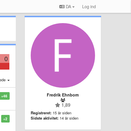
DA
Log ind
0
ede
Fredrik Ehnbom
+46
1,89
Registreret:
15 år siden
Sidste aktivitet:
14 år siden
+2