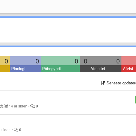
0
0
0
0
0
Planlagt
Påbegyndt
Afsluttet
Afvist
Seneste opdater
龙 谢
14 år siden
•
8
r siden
•
0