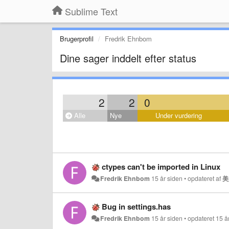
Sublime Text
Brugerprofil
Fredrik Ehnbom
Dine sager inddelt efter status
2
2
0
Alle
Nye
Under vurdering
ctypes can't be imported in Linux
Fredrik Ehnbom
15 år siden
•
opdateret af
美
Bug in settings.has
Fredrik Ehnbom
15 år siden
•
opdateret
15 å