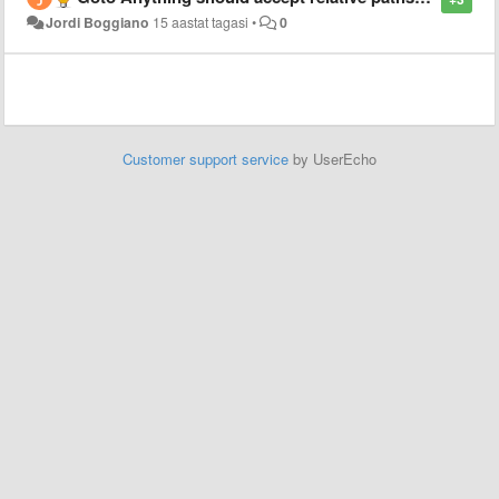
Jordi Boggiano
15 aastat tagasi
•
0
Customer support service
by UserEcho