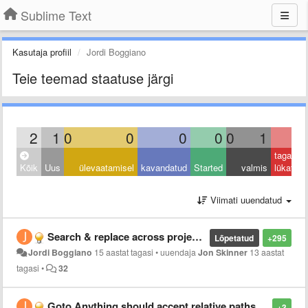
Sublime Text
Kasutaja profiil
Jordi Boggiano
Teie teemad staatuse järgi
2
1
0
0
0
0
0
1
0
tagasi
Kõik
Uus
ülevaatamisel
kavandatud
Started
valmis
lükatud
Viimati uuendatud
Search & replace across projects/directories
Lõpetatud
+295
Jordi Boggiano
15 aastat tagasi
•
uuendaja
Jon Skinner
13 aastat
tagasi
•
32
Goto Anything should accept relative paths: "./Foo" would search in the focused file's directory
+3